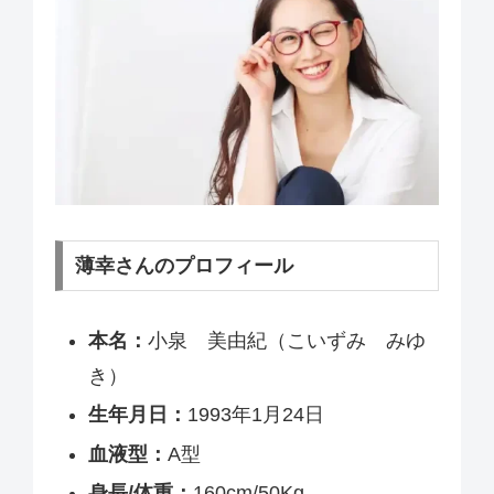
薄幸さんのプロフィール
本名：
小泉 美由紀（こいずみ みゆ
き）
生年月日：
1993年1月24日
血液型：
A型
身長/体重：
160cm/50Kg