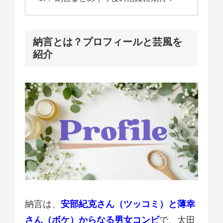
納言とは？プロフィールと芸風を
紹介
納言は、
安部紀克さん（ツッコミ）と薄幸
さん（ボケ）からなる男女コンビ
で、太田