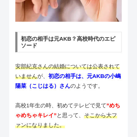
初恋の相手は元AKB？高校時代のエピ
ソード
安部紀克さんの結婚については公表されて
いません
が、
初恋の相手は、
元A
KBの小嶋
陽菜（こじはる）さん
のようです。
高校1年生の時、初めてテレビで見て
”めち
ゃめちゃキレイ”
と思って、
そこから大フ
ァンになりました。