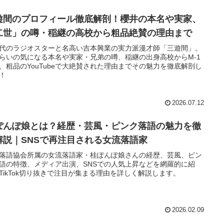
遊間のプロフィール徹底解剖！櫻井の本名や実家、
二世」の噂・稲継の高校から粗品絶賛の理由まで
代のラジオスターと名高い吉本興業の実力派漫才師「三遊間」。
らいの気になる本名や実家・兄弟の噂、稲継の出身高校からM-1
、粗品のYouTubeで大絶賛された理由までその魅力を徹底解剖し
！
2026.07.12
ぽんぽ娘とは？経歴・芸風・ピンク落語の魅力を徹
解説｜SNSで再注目される女流落語家
落語協会所属の女流落語家・桂ぽんぽ娘さんの経歴、芸風、ピン
語の特徴、メディア出演、SNSでの人気上昇などを網羅的に紹
TikTok切り抜きで注目が集まる理由を詳しく解説します。
2026.02.09