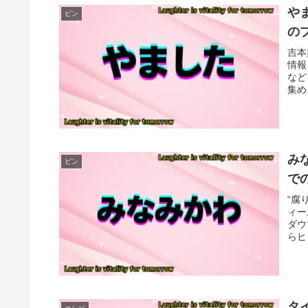
や
ピン
の
吉本
情報
など
集め
み
ピン
で
“腐
ィー
ダウ
らヒ
紹介
タ