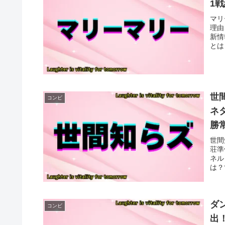
1
マリ
理由
新情
とは
世
コンビ
ネ
勝
世間
荘準
ネル
は？
ダ
コンビ
出