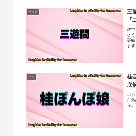
三
コンビ
「
次世
さく
実績
ます
桂
ピン
底
上方
ク落
介。