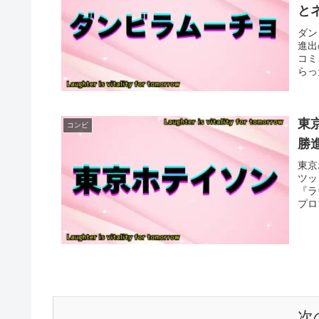
と
ダン
進出
コミ
らっ
東
コンビ
勝
東京
ツッ
『ラ
プロ
次