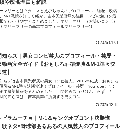
戦績や改名理由も解説
ーマリーとは？タコスとえびちゃんのプロフィール、経歴、改名
、M-1戦績を詳しく紹介。吉本興業所属の注目コンビの魅力を最
報でわかりやすくまとめました。マリーマリー（お笑いコンビ）
？マリーマリーの基本プロフィールマリーマリーは、...
2026.01.01
間知らズ｜男女コンビ芸人のプロフィール・芸歴・
タ動画完全ガイド【おもしろ荘準優勝＆M-1準々決
常連】
知らズは吉本興業所属の男女コンビ芸人。2016年結成、おもしろ
優勝＆M-1準々決勝常連！プロフィール・芸歴・YouTubeチャン
まで最新情報をまとめました。世間知らズ（せけんしらず）と
世間知らズは、吉本興業に所属する男女コン...
2025.12.19
ンビラムーチョ｜M-1＆キングオブコント決勝進
！歌ネタ×野球部あるあるの人気芸人のプロフィール