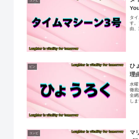
コンビ
Y
タイ
す。
由、
ひ
ピン
理
水曜
徹底
全網
しま
マ
コンビ