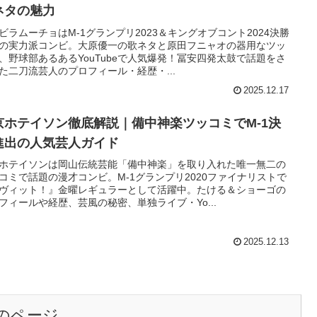
ネタの魅力
ビラムーチョはM-1グランプリ2023＆キングオブコント2024決勝
の実力派コンビ。大原優一の歌ネタと原田フニャオの器用なツッ
、野球部あるあるYouTubeで人気爆発！冨安四発太鼓で話題をさ
た二刀流芸人のプロフィール・経歴・...
2025.12.17
京ホテイソン徹底解説｜備中神楽ツッコミでM-1決
進出の人気芸人ガイド
ホテイソンは岡山伝統芸能「備中神楽」を取り入れた唯一無二の
コミで話題の漫才コンビ。M-1グランプリ2020ファイナリストで
ヴィット！』金曜レギュラーとして活躍中。たける＆ショーゴの
フィールや経歴、芸風の秘密、単独ライブ・Yo...
2025.12.13
のページ