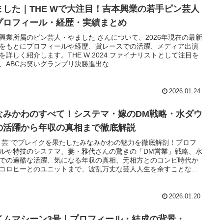
ました｜THE Wで大注目！吉本興業の若手ピン芸人
プロフィール・経歴・実績まとめ
興業所属のピン芸人・やました さんについて、2026年現在の最新
をもとにプロフィールや経歴、賞レースでの活躍、メディア出演
を詳しく紹介します。THE W 2024 ファイナリストとして注目を
、ABCお笑いグランプリ決勝進出な...
2026.01.24
なみかわのすべて！システマ・嫁のDM戦略・水ダウ
の活躍から年収の真相まで徹底解説
り芸”でブレイクを果たしたみなみかわの魅力を徹底解剖！プロフ
ルや特技のシステマ、妻・雅代さんの驚きの「DM営業」戦略、水
での過酷な活躍、気になる年収の真相、元相方とのコンビ時代か
コロヒーとのユニットまで、波乱万丈な芸人人生を余すことなく
します。
2026.01.20
イムマシーン3号｜プロフィール・結成の背景・