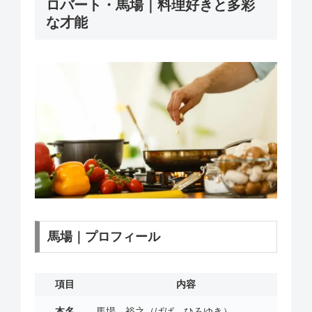
ロバート・馬場｜料理好きと多彩
な才能
馬場｜プロフィール
項目
内容
本名
馬場 裕之（ばば ひろゆき）